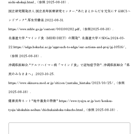
nichi-shokuji.html ,（参照 2025-08-18）.
国立研究開発法人 国立長寿医療研究センター.“あたまとからだを元気にするMCIハ
ンドブック”.厚生労働省.2022-08-31.
https://www.mhlw.go.jp/content/001100282.pdf ,（参照2025-08-18）.
北海道大学.“マインド食（MIND DIET）の開発”. 北海道大学×SDGs.2024-03-
22.https://sdgs.hokudai.ac.jp/approach-to-sdgs/our-actions-and-proj/pj-10516/ ,
（参照 2025-08-18）.
沖縄県医師会.“アルツハイマー病「マインド食」で認知症予防”. 沖縄県医師会「県
民のみなさまへ」.2023-10-25.
https://www.okinawa.med.or.jp/citizen/yuntaku_hintaku/2023/10/25/ ,（参照
2025-08-18）.
健康長寿ネット“地中海食の特徴” https://www.tyojyu.or.jp/net/kenkou-
tyoju/shokuhin-seibun/chichukaishoku-tokucho.html ,（参照 2025-08-18）.