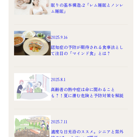
眠りの基本構造-2「レム睡眠とノンレ
ム睡眠」
2025.9.16
認知症の予防が期待される食事法とし
て注目の「マインド食」とは？
2025.8.1
高齢者の熱中症は命に関わること
も？！夏に潜む危険と予防対策を解説
2025.7.11
適度な日光浴のススメ。シニアと紫外