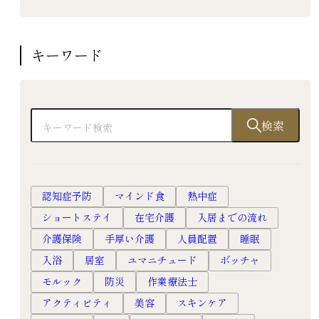
キーワード
検索
認知症予防
マインド食
熱中症
ショートステイ
在宅介護
入居までの流れ
介護保険
手厚い介護
人員配置
睡眠
入浴
居室
ユマニチュード
ボッチャ
モルック
防災
作業療法士
アクティビティ
美容
スキンケア