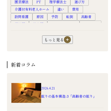
園芸療法
PT
理学療法士
選び方
介護付有料老人ホーム
違い
費用
訪問看護
原因
予防
転倒
高齢者
慢性期
終末期
ホスピスルーム
ホスピス
フレイル
口腔ケア
オーラルフレイル
嚥下障害
超高齢社会
健康長寿
対応
もっと見る
認知症
過ごし方
暮らし
生活
サ高住
サービス付き高齢者向け住宅
介護
園芸
機能訓練
リハビリ
フレイル予防
新着コラム
老人ホーム
高級老人ホーム
有料老人ホーム
入居
食事
健康
2026.4.21
眠りの基本構造-3「高齢者の眠り」