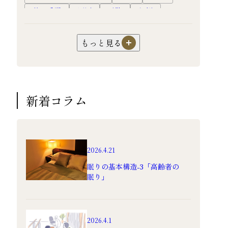
訪問看護
原因
予防
転倒
高齢者
慢性期
終末期
ホスピスルーム
ホスピス
フレイル
もっと見る
口腔ケア
オーラルフレイル
嚥下障害
超高齢社会
健康長寿
対応
認知症
過ごし方
暮らし
生活
サ高住
新着コラム
サービス付き高齢者向け住宅
介護
園芸
機能訓練
リハビリ
フレイル予防
老人ホーム
高級老人ホーム
有料老人ホーム
入居
2026.4.21
食事
健康
眠りの基本構造-3「高齢者の
眠り」
2026.4.1