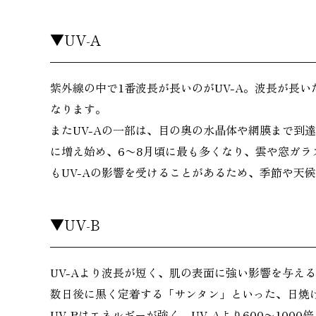
▼UV-A
紫外線の中で1番波長が長いのがUV-A。波長が長
なります。
またUV-Aの一部は、目の奥の水晶体や網膜まで到
に増え始め、6〜8月頃に最も多くなり、雲や窓ガ
もUV-Aの影響を受けることがあるため、季節や天
▼UV-B
UV-Aより波長が短く、肌の表面に強い影響を与え
数日後に黒く定着する「サンタン」といった、日焼け
UV-Bはエネルギーが強く、UV-Aより600〜10