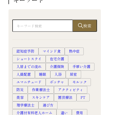
検索
認知症予防
マインド食
熱中症
ショートステイ
在宅介護
入居までの流れ
介護保険
手厚い介護
人員配置
睡眠
入浴
居室
ユマニチュード
ボッチャ
モルック
防災
作業療法士
アクティビティ
美容
スキンケア
園芸療法
PT
理学療法士
選び方
介護付有料老人ホーム
違い
費用