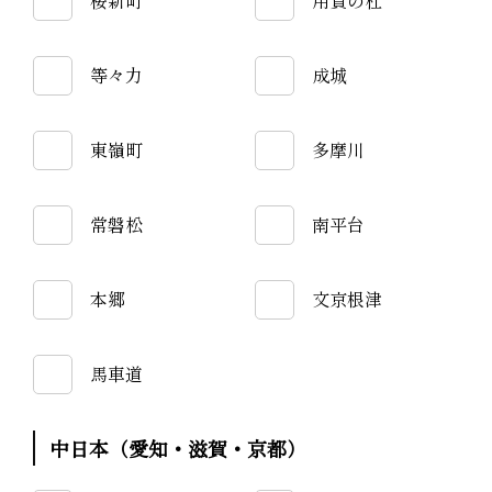
桜新町
用賀の杜
等々力
成城
東嶺町
多摩川
常磐松
南平台
本郷
文京根津
馬車道
中日本（愛知・滋賀・京都）