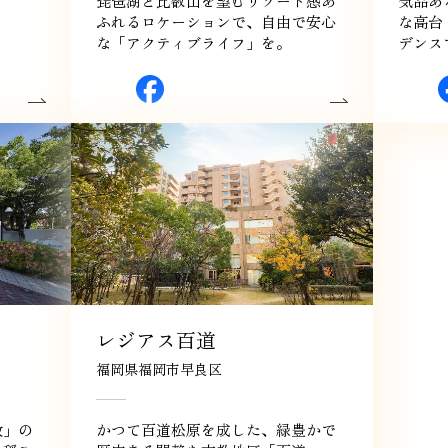
琵琶湖と比叡山を望むリゾート感あ
気品あ
ふれるロケーションで、自由で安心
な高台
な「アクティブライフ」を。
デンス
レジアス百道
福岡県福岡市早良区
敷」の
かつて百道松原を成した、緑豊かで