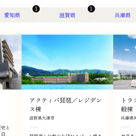
1
1
愛知県
滋賀県
兵庫県
アクティバ琵琶／レジデン
トラ
ス棟
般棟
滋賀県大津市
兵庫県
歴史と
「白