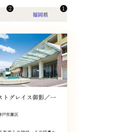
2
1
福岡県
ストグレイス御影／一
神戸市灘区