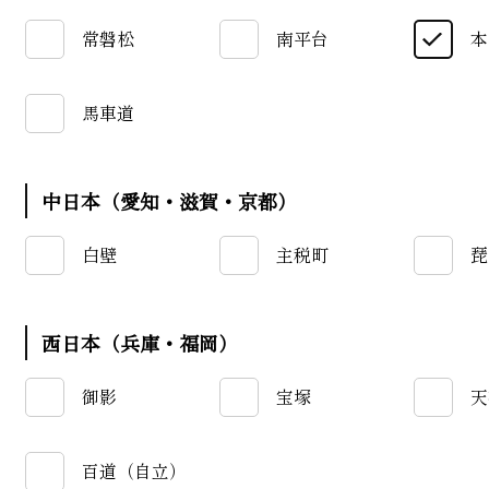
常磐松
南平台
本
馬車道
中日本（愛知・滋賀・京都）
白壁
主税町
琵
西日本（兵庫・福岡）
御影
宝塚
天
百道（自立）