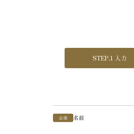
STEP.1
入力
名前
必須