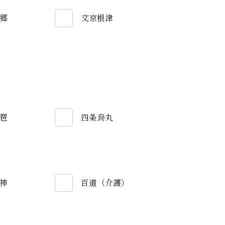
郷
文京根津
琶
四条烏丸
神
百道（介護）