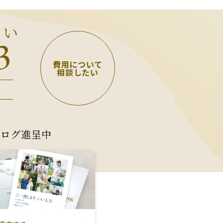
さい
3
費用について
相談したい
タログ進呈中