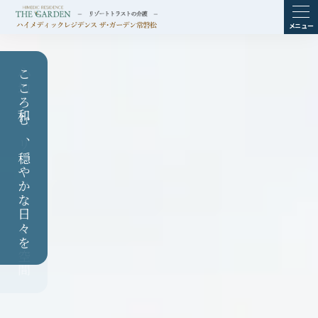
ME
NU
こころ和む、穏やかな日々を