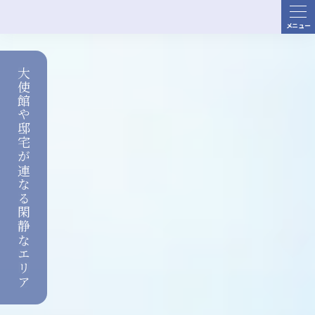
ME
NU
大使館や邸宅が連なる閑静なエリア