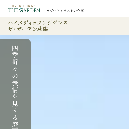
四季折々の表情を見せる庭園
気品あふれる和モダンの空間