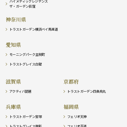
ハイメディックレジデンス
ザ・ガーデン荻窪
神奈川県
トラストガーデン横浜ベイ馬車道
愛知県
モーニングパーク主税町
トラストグレイス白壁
滋賀県
京都府
アクティバ琵琶
トラストガーデン四条烏丸
兵庫県
福岡県
トラストガーデン宝塚
フェリオ天神
トラストグレイス御影
フェリオ百道