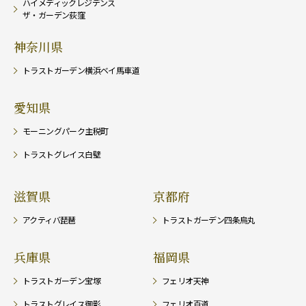
ハイメディックレジデンス
ザ・ガーデン荻窪
神奈川県
トラストガーデン横浜ベイ馬車道
愛知県
モーニングパーク主税町
トラストグレイス白壁
滋賀県
京都府
アクティバ琵琶
トラストガーデン四条烏丸
兵庫県
福岡県
トラストガーデン宝塚
フェリオ天神
トラストグレイス御影
フェリオ百道