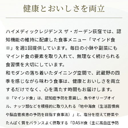
健康とおいしさを両立
ハイメディックレジデンス ザ・ガーデン荻窪では、認
知機能の維持に配慮した食事メニュー「マインド食
※」を週1回提供しています。毎日の小鉢や副菜にも
マインド食の要素を取り入れて、無理なく続けられる
食習慣を大切にしています。
和モダンの落ち着いたダイニング空間で、武蔵野の四
季を感じながら味わう食事は、健康とおいしさを両立
するだけでなく、心を満たす時間もお届けします。
※「マインド食」は、認知症予防を意識し、魚やオリーブオイ
ル、ナッツ類などを積極的に取り入れる「地中海食（生活習慣病
や脳血管疾患の予防を目指す食事法）」と、塩分を控えて野菜や
たんぱく質をバランスよく摂取する「DASH食（主に高血圧予防