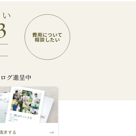
さい
3
費用について
相談したい
タログ進呈中
請求する