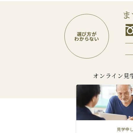
ま
選び方が
わからない
オンライン見
見学申