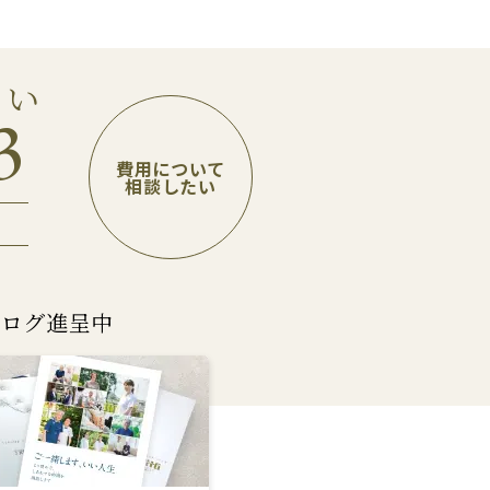
さい
3
費用について
相談したい
タログ進呈中