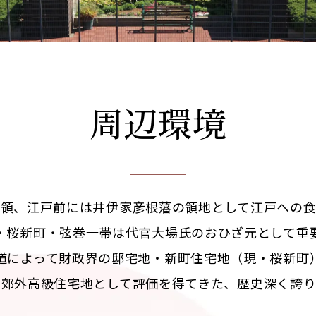
周辺環境
所領、江戸前には井伊家彦根藩の領地として江戸への食
・桜新町・弦巻一帯は代官大場氏のおひざ元として重
道によって財政界の邸宅地・新町住宅地（現・桜新町
な郊外高級住宅地として評価を得てきた、歴史深く誇り