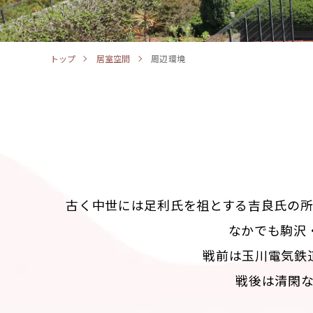
トップ
居室空間
周辺環境
古く中世には足利氏を祖とする吉良氏の
なかでも駒沢
戦前は玉川電気鉄
戦後は清閑