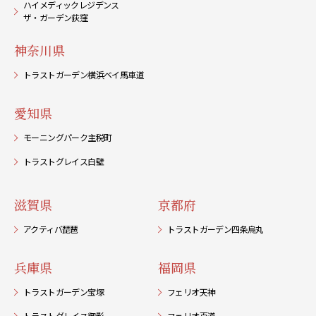
ハイメディックレジデンス
ザ・ガーデン荻窪
神奈川県
トラストガーデン横浜ベイ馬車道
愛知県
モーニングパーク主税町
トラストグレイス白壁
滋賀県
京都府
アクティバ琵琶
トラストガーデン四条烏丸
兵庫県
福岡県
トラストガーデン宝塚
フェリオ天神
トラストグレイス御影
フェリオ百道