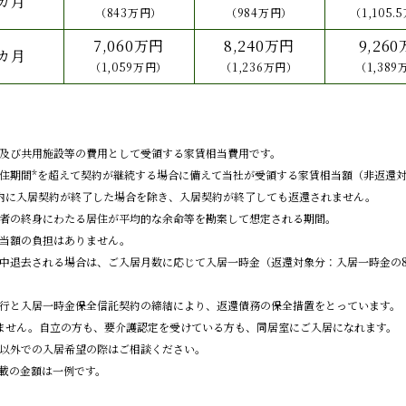
5カ月
（843万円）
（984万円）
（1,105.
7,060万円
8,240万円
9,26
7カ月
（1,059万円）
（1,236万円）
（1,38
及び共用施設等の費用として受領する家賃相当費用です。
住期間*を超えて契約が継続する場合に備えて当社が受領する家賃相当額（非返還対
内に入居契約が終了した場合を除き、入居契約が終了しても返還されません。
者の終身にわたる居住が平均的な余命等を勘案して想定される期間。
当額の負担はありません。
中退去される場合は、ご入居月数に応じて入居一時金（返還対象分：入居一時金の8
行と入居一時金保全信託契約の締結により、返還債務の保全措置をとっています。
ません。自立の方も、要介護認定を受けている方も、同居室にご入居になれます。
以外での入居希望の際はご相談ください。
掲載の金額は一例です。