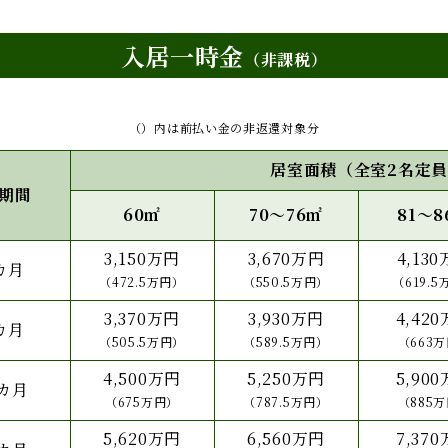
入居一時金
（非課税）
（）内は前払い金の非返還対象分
居室面積（全室2名定
期間
60㎡
70～76㎡
81～8
3,150万円
3,670万円
4,13
カ月
（472.5万円）
（550.5万円）
（619.
3,370万円
3,930万円
4,42
カ月
（505.5万円）
（589.5万円）
（663
4,500万円
5,250万円
5,90
0カ月
（675万円）
（787.5万円）
（885
5,620万円
6,560万円
7,37