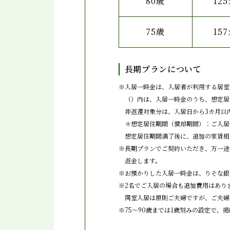
80歳
12
75歳
15
長期プランについて
※
入居一時金は、入居者が利用する居室
（）内は、入居一時金のうち、想定居
非返還対象分は、入居日から3カ月以
＊想定居住期間（償却期間）：ご入居
想定居住期間満了後に、追加の家賃相
※
長期プランでご契約いただき、万一途
返金します。
※
お預かりした入居一時金は、りそな銀
※
2名でご入居の場合も追加費用はあり
同室入居は原則ご夫婦ですが、ご夫婦
※
75～90歳までは1歳刻みの設定で、