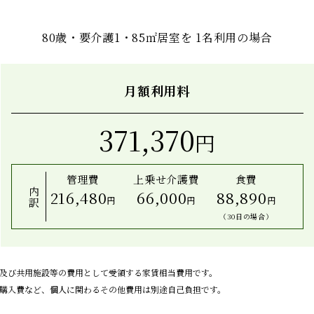
80歳・要介護1・85㎡居室を
1名利用の場合
月額利用料
371,370
円
管理費
上乗せ介護費
食費
内訳
216,480
66,000
88,890
円
円
円
（30日の場合）
及び共用施設等の費用として受領する家賃相当費用です。
購入費など、個人に関わるその他費用は別途自己負担です。