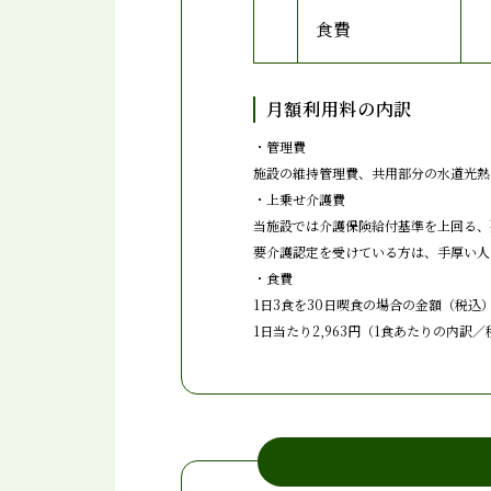
食費
月額利用料の内訳
・管理費
施設の維持管理費、共用部分の水道光熱
・上乗せ介護費
当施設では介護保険給付基準を上回る、
要介護認定を受けている方は、手厚い人員
・食費
1日3食を30日喫食の場合の金額（税込
1日当たり2,963円（1食あたりの内訳／