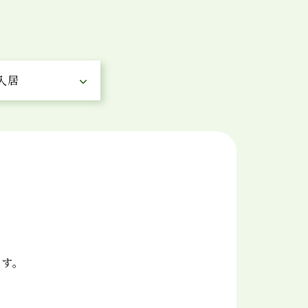
入居
です。