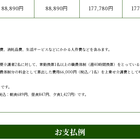
88,890円
88,890円
177,780円
17
費、消耗品費、生活サービスなどにかかる人件費などを含みます。
要介護者2名に対して、常勤換算1名以上の職員体制（週40時間換算）をとっている
体制分の料金として算出した費用66,000円（税込／1名）を上乗せ介護費として
）です。
税込：朝食689円、昼食847円、夕食1,427円）です。
お支払例