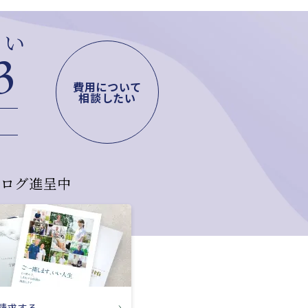
さい
3
費用について
相談したい
タログ進呈中
請求する