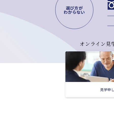
選び方が
わからない
オンライン見
見学申