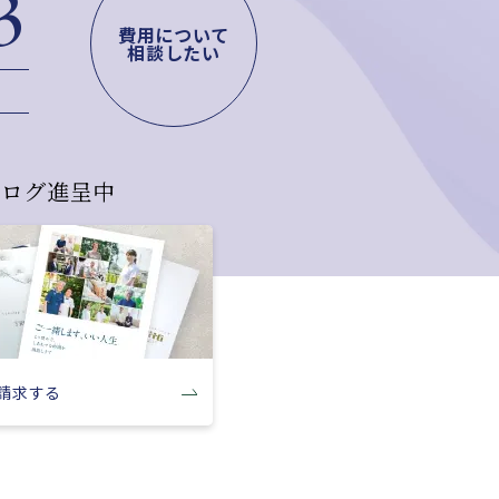
3
費用について
相談したい
タログ進呈中
請求する