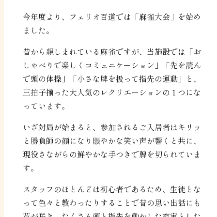
今年度より、フェリオ百道では「麻雀大会」を始め
ました。
昔から親しまれている麻雀ですが、当施設では「お
しゃべりで楽しくコミュニケーション」「先を読ん
で頭の体操」「小さな牌を扱って指先の運動」と、
三拍子揃った大人気のレクリエーションの１つにな
っています。
いざ対局が始まると、参加されるご入居者はキリッ
と勝負師の顔になり賑やかな笑い声が響くと共に、
現役さながらの鮮やかな手つきで牌を切られていま
す。
スタッフのほとんどは初心者であるため、生徒とな
って色々と教わったりすることで昔の思い出話にも
花が咲き、たくさん頭と指先を動かした充実とした