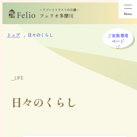
－リゾートトラストの介護－
Menu
フェリオ多摩川
トップ
日々のくらし
ご家族専用
ページ
LIFE
日々のくらし