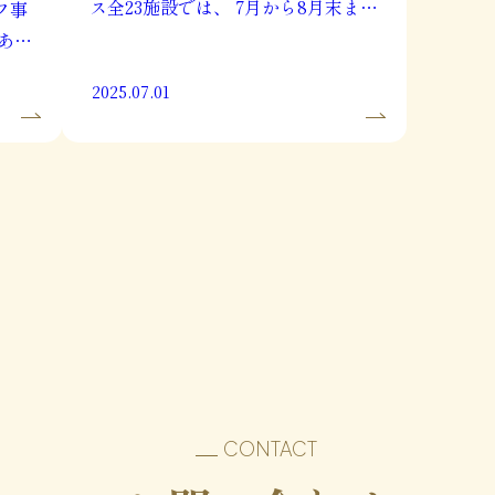
ス全23施設では、 7月から8月末ま
フ事
で、日中の暑さを避けた夕方の時間
あり
帯に個別見学会を開催します。 ▼見
、フ
2025.07.01
学会の概要 空調管理された快適な館
公式
内での、居室や共用部分の見学と食
の
事の体験。 日によっ […]
のリ
CONTACT