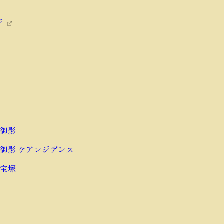
ジ
御影
御影 ケアレジデンス
宝塚