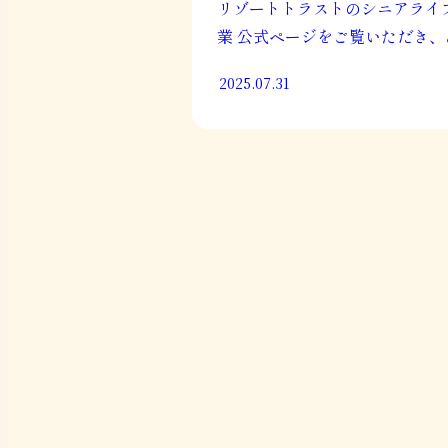
リゾートトラストのシニアライ
業 公式ページをご覧いただき、
がとうございます。 2025年7月
2025.07.31
ェリオ4施設とレジアス百道の
ページをリニューアルしました
で、お知らせいたします。 今回
ニューアルでは、入居 […]