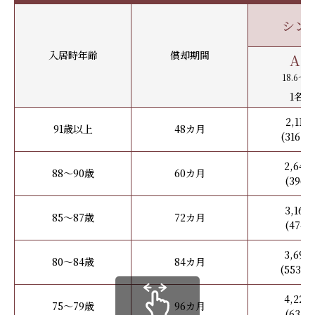
シン
入居時年齢
償却期間
A～
18.6～2
1名利
2,11
91歳以上
48カ月
(316.
2,64
88～90歳
60カ月
(396
3,16
85～87歳
72カ月
(474
3,69
80～84歳
84カ月
(553.
4,22
75～79歳
96カ月
(633