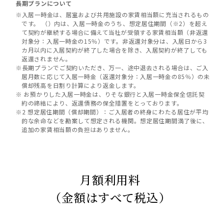
長期プランについて
※入居一時金は、居室および共用施設の家賃相当額に充当されるもの
です。 （）内は、入居一時金のうち、想定居住期間（※2）を超え
て契約が継続する場合に備えて当社が受領する家賃相当額（非返還
対象分：入居一時金の15％）です。非返還対象分は、入居日から3
カ月以内に入居契約が終了した場合を除き、入居契約が終了しても
返還されません。
※長期プランでご契約いただき、万一、途中退去される場合は、ご入
居月数に応じて入居一時金（返還対象分：入居一時金の85％）の未
償却残高を日割り計算により返金します。
※ お預かりした入居一時金は、りそな銀行と入居一時金保全信託契
約の締結により、返還債務の保全措置をとっております。
※2 想定居住期間（償却期間）：ご入居者の終身にわたる居住が平均
的な余命などを勘案して想定される機関。想定居住期間満了後に、
追加の家賃相当額の負担はありません。
月額利用料
（金額はすべて税込）