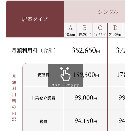
シングル
居室タイプ
A
B
C
D
18.6㎡
19.20㎡
19.66㎡
21.39㎡
22.
352,650
372,
月額利用料（合計）
円
159,500
178,
管理費
円
月
額
スクロールできます
利
用
99,000
99,0
上乗せ介護費
円
料
の
内
訳
94,150
94,1
食費
円