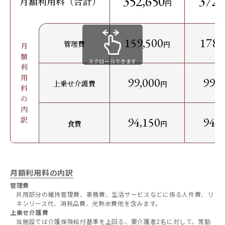
352,650
372,
月額利用料（合計）
円
159,500
178,
管理費
円
月
額
スクロールできます
利
用
99,000
99,0
上乗せ介護費
円
料
の
内
訳
94,150
94,1
食費
円
月額利用料の内訳
管理費
共用部分の維持管理費、事務費、生活サービスなどに係る人件費、リ
ネンリース代、消耗品費、光熱水費他を含みます。
上乗せ介護費
当施設では介護保険給付基準を上回る、要介護者2名に対して、常勤