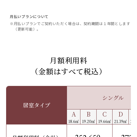
月払いプランについて
※月払いプランでご契約いただく場合は、契約期間は１年間とします
（更新可能）。
月額利用料
（金額はすべて税込）
シングル
居室タイプ
A
B
C
D
18.6㎡
19.20㎡
19.66㎡
21.39㎡
22.