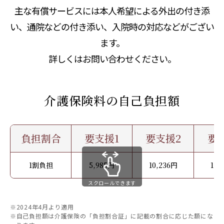
主な有償サービスには本人希望による外出の付き添
い、通院などの付き添い、入院時の対応などがござい
ます。
詳しくはお問い合わせください。
介護保険料の自己負担額
負担割合
要支援1
要支援2
要
1割負担
5,985円
10,236円
17,
スクロールできます
※2024年4月より適用
※自己負担額は介護保険の「負担割合証」に記載の割合に応じた額にな