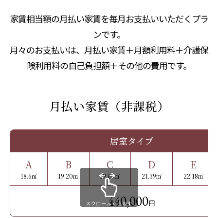
家賃相当額の月払い家賃を毎月お支払いいただくプラ
ンです。
月々のお支払いは、月払い家賃＋月額利用料＋介護保
険利用料の自己負担額＋その他の費用です。
月払い家賃（非課税）
居室タイプ
A
B
C
D
E
18.6㎡
19.20㎡
19.66㎡
21.39㎡
22.18㎡
440,000
円
スクロールできます