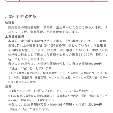
月額利用料の内訳
管理費
共用部分の維持管理費、事務費、生活サービスなどに係る人件費、リ
ネンリース代、消耗品費、光熱水費他を含みます。
上乗せ介護費
当施設では介護保険給付基準を上回る、要介護者2名に対して、常勤
換算1名以上の職員体制（週40時間換算）をとっている他、看護職員
を24時間配置しています。要支援・要介護者については、手厚い人員
体制分の料金として算出した費用を上乗せ介護費99,000円（税込／1
名）として申し受けます。
自立の方の場合は、上乗せ介護費の代わりに自立支援費
99,000円
（税込／1名）を申し受けます。
※自立支援費：緊急時対応、健康管理サービス、入退院時・入居時のサービスに係
る人件費、居室掃除、居室管理サービスなどの介護サービスの一覧表に基づくサー
ビスを提供する人件費。
食費
1日当たり2,295円（税込／1名）です（2026年7月時点）。
※1日3食を30日喫食の場合の金額です（1食当たりの内訳／税込：朝食453円、昼
食756円、間食162円、夕食924円）。
食費には、厨房管理運営費
（厨
房の維持管理・人件費）
25,300円
（税込／1名）が含ま
れます。