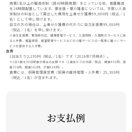
換算1名以上の職員体制（週40時間換算）をとっている他、看護職員
を24時間配置しています。要支援・要介護者については、手厚い人員
体制分の料金として算出した費用を上乗せ介護費99,000円（税込／1
名）として申し受けます。
自立の方の場合は、上乗せ介護費の代わりに自立支援費
99,000円
（税込／1名）を申し受けます。
※自立支援費：緊急時対応、健康管理サービス、入退院時・入居時のサービスに係
る人件費、居室掃除、居室管理サービスなどの介護サービスの一覧表に基づくサー
ビスを提供する人件費。
食費
1日当たり2,295円（税込／1名）です（2026年7月時点）。
※1日3食を30日喫食の場合の金額です（1食当たりの内訳／税込：朝食453円、昼
食756円、間食162円、夕食924円）。
食費には、厨房管理運営費
（厨
房の維持管理・人件費）
25,300円
（税込／1名）が含ま
れます。
お支払例