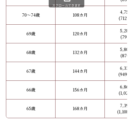
スクロールできます
4,75
70～74歳
108カ月
(712.
5,28
69歳
120カ月
(792
5,80
68歳
132カ月
(870
6,33
67歳
144カ月
(949.
6,86
66歳
156カ月
(1,02
7,39
65歳
168カ月
(1,108.