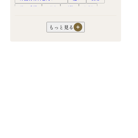
訪問看護
原因
予防
転倒
高齢者
慢性期
終末期
ホスピスルーム
ホスピス
フレイル
もっと見る
口腔ケア
オーラルフレイル
嚥下障害
超高齢社会
健康長寿
対応
認知症
過ごし方
暮らし
生活
サ高住
サービス付き高齢者向け住宅
介護
園芸
機能訓練
リハビリ
フレイル予防
老人ホーム
高級老人ホーム
有料老人ホーム
入居
食事
健康