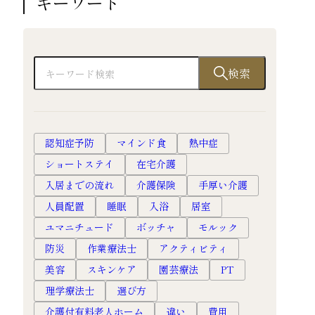
キーワード
検索
認知症予防
マインド食
熱中症
ショートステイ
在宅介護
入居までの流れ
介護保険
手厚い介護
人員配置
睡眠
入浴
居室
ユマニチュード
ボッチャ
モルック
防災
作業療法士
アクティビティ
美容
スキンケア
園芸療法
PT
理学療法士
選び方
介護付有料老人ホーム
違い
費用