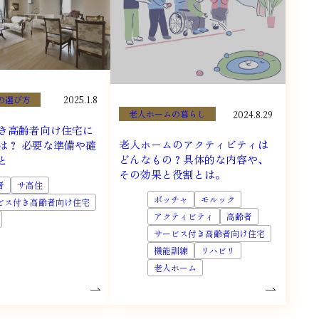
の選び方
2025.1.8
老人ホームの暮らし
2024.8.29
き高齢者向け住宅に
老人ホームのアクティビティは
は？ 必要な準備や確
どんなもの？具体的な内容や、
と
その効果と役割とは。
者
サ高住
ボッチャ
モルック
ビス付き高齢者向け住宅
アクティビティ
高齢者
サービス付き高齢者向け住宅
機能訓練
リハビリ
老人ホーム