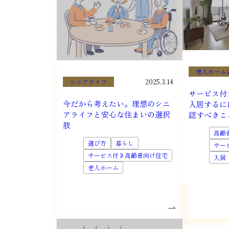
老人ホーム
シニアライフ
2025.3.14
サービス付
今だから考えたい。理想のシニ
入居するに
アライフと安心な住まいの選択
認すべきこ
肢
高齢
選び方
暮らし
サー
サービス付き高齢者向け住宅
入居
老人ホーム