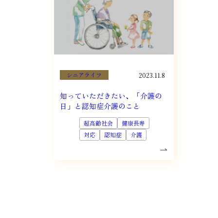
シニアライフ
2023.11.8
知っていただきたい、「介護の
日」と認知症介護のこと
超高齢社会
健康長寿
対応
認知症
介護