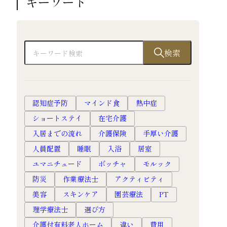
キーワード
検索
認知症予防
マインド食
熱中症
ショートステイ
在宅介護
入居までの流れ
介護保険
手厚い介護
人員配置
睡眠
入浴
居室
ユマニチュード
ボッチャ
モルック
防災
作業療法士
アクティビティ
美容
スキンケア
園芸療法
PT
理学療法士
選び方
介護付有料老人ホーム
違い
費用