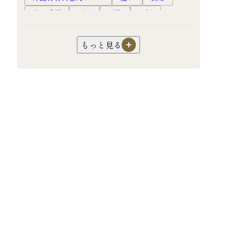
訪問看護
原因
予防
転倒
高齢者
慢性期
終末期
ホスピスルーム
ホスピス
フレイル
もっと見る
口腔ケア
オーラルフレイル
嚥下障害
超高齢社会
健康長寿
対応
認知症
過ごし方
暮らし
生活
サ高住
サービス付き高齢者向け住宅
介護
園芸
機能訓練
リハビリ
フレイル予防
老人ホーム
高級老人ホーム
有料老人ホーム
入居
食事
健康