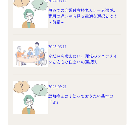
2024.03.12
有料老人ホーム
高級老人ホーム
初めての介護付有料老人ホーム選び。
有料老人ホーム
費用の違いから見る最適な選択とは？
～前編～
2025.03.14
今だから考えたい。理想のシニアライ
フと安心な住まいの選択肢
老人ホームの選び方
立地や豪華さだけじゃ
老人ホームの暮らし
ない！高級な有料老人
どんなふうに過ごして
2023.09.21
ホームはどこが違う？
いるの？介護付有料老
認知症とは？知っておきたい基本の
2023.3.23
人ホームでの暮らし
「き」
介護
2023.8.2
高級老人ホーム
過ごし方
有料老人ホーム
暮らし
生活
老人ホーム