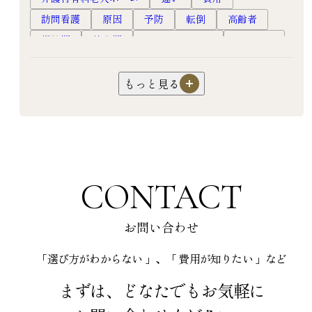
訪問看護
原因
予防
転倒
高齢者
慢性期
終末期
ホスピスルーム
ホスピス
フレイル
口腔ケア
オーラルフレイル
嚥下障害
超高齢社会
健康長寿
対応
もっと見る
認知症
過ごし方
暮らし
生活
サ高住
サービス付き高齢者向け住宅
介護
園芸
機能訓練
リハビリ
フレイル予防
老人ホーム
高級老人ホーム
有料老人ホーム
CONTACT
入居
食事
健康
お問い合わせ
「選び方がわからない 」、「 費用が知りたい 」など
まずは、どなたでもお気軽に