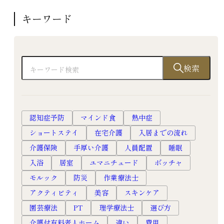
高級老人ホーム
キーワード
有料老人ホーム
入居
検索
認知症予防
マインド食
熱中症
ショートステイ
在宅介護
入居までの流れ
介護保険
手厚い介護
人員配置
睡眠
入浴
居室
ユマニチュード
ボッチャ
モルック
防災
作業療法士
アクティビティ
美容
スキンケア
園芸療法
PT
理学療法士
選び方
介護付有料老人ホーム
違い
費用