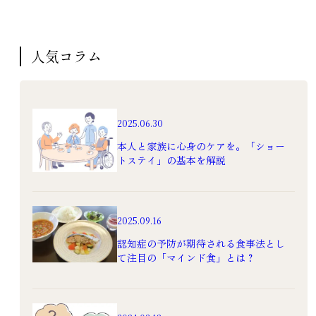
人気コラム
老人ホームの選び方
2025.06.30
初めての介護付有料老
本人と家族に心身のケアを。「ショー
老人ホームの選び方
人ホーム選び。費用の
トステイ」の基本を解説
初めての介護付有料老
違いから見る最適な選
人ホーム選び。費用の
択とは？～後編～
違いから見る最適な選
2024.3.15
択とは？～前編～
2025.09.16
選び方
2024.3.12
介護付有料老人
認知症の予防が期待される食事法とし
選び方
て注目の「マインド食」とは？
ホーム
介護付有料老人
違い
費用
ホーム
老人ホーム
違い
費用
高級老人ホーム
老人ホーム