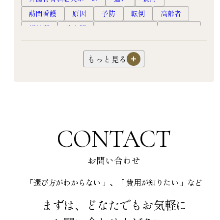
訪問看護
原因
予防
転倒
高齢者
慢性期
終末期
ホスピスルーム
ホスピス
フレイル
口腔ケア
オーラルフレイル
嚥下障害
超高齢社会
健康長寿
対応
もっと見る
認知症
過ごし方
暮らし
生活
サ高住
サービス付き高齢者向け住宅
介護
園芸
機能訓練
リハビリ
フレイル予防
老人ホーム
高級老人ホーム
有料老人ホーム
CONTACT
入居
食事
健康
お問い合わせ
「選び方がわからない 」、「 費用が知りたい 」など
まずは、どなたでもお気軽に