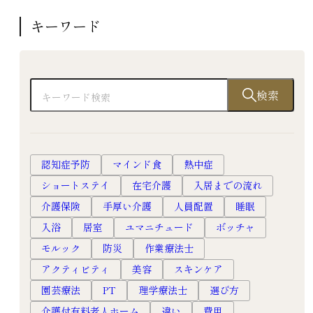
キーワード
検索
老人ホームの暮らし
老人ホームの選び方
どんなふうに過ごして
元気なうちに検討する
いるの？介護付有料老
のが正解？サービス付
人ホームでの暮らし
き高齢者向け住宅に住
認知症予防
マインド食
熱中症
み替えた理由と事例
2023.8.2
ショートステイ
在宅介護
入居までの流れ
2023.9.1
過ごし方
介護保険
手厚い介護
人員配置
睡眠
過ごし方
暮らし
生活
暮らし
生活
入浴
居室
ユマニチュード
ボッチャ
老人ホーム
サ高住
高級老人ホーム
モルック
防災
作業療法士
サービス付き高
有料老人ホーム
アクティビティ
美容
スキンケア
齢者向け住宅
入居
園芸療法
PT
理学療法士
選び方
入居
介護付有料老人ホーム
違い
費用