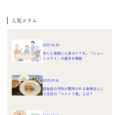
人気コラム
シニアライフ
2025.06.30
シニアライフ
今だから考えたい。理
シニアが本当に求めて
本人と家族に心身のケアを。「ショー
想のシニアライフと安
いる生活サポートと
トステイ」の基本を解説
心な住まいの選択肢
は？困りごとを解決す
るヒント
2025.3.14
2025.2.18
選び方
暮らし
2025.09.16
高齢者
生活
サービス付き高
認知症の予防が期待される食事法とし
齢者向け住宅
介護
て注目の「マインド食」とは？
老人ホーム