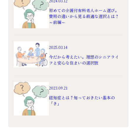
2024.03.12
初めての介護付有料老人ホーム選び。
費用の違いから見る最適な選択とは？
～前編～
老人ホームの暮らし
シニアライフ
2025.03.14
9月は防災月間：入居時
高齢者の事故が多い年
に確認しよう！老人ホ
末年始。そして、実家
今だから考えたい。理想のシニアライ
ームの災害時の対策
に帰省する時にチェッ
フと安心な住まいの選択肢
クしたいこと
2024.9.27
2024.12.16
防災
生活
入浴
転倒
老人ホーム
2023.09.21
高齢者
認知症とは？知っておきたい基本の
嚥下障害
「き」
認知症
暮らし
生活