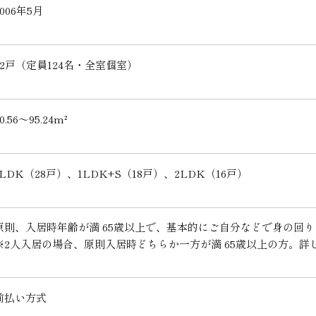
2006年5月
62戸（定員124名・全室個室）
0.56〜95.24m²
1LDK（28戸）、1LDK+S（18戸）、2LDK（16戸）
原則、入居時年齢が満 65歳以上で、基本的にご自分などで身の回
※2人入居の場合、原則入居時どちらか一方が満 65歳以上の方。
前払い方式