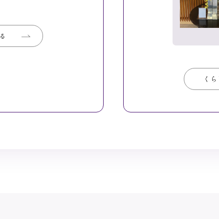
見る
見る
くら
くら