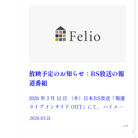
放映予定のお知らせ：BS放送の報
道番組
2026 年 3 月 12 日 （木）日本BS放送「報道
ライブ インサイド OUT」にて、 ハイメデ
ィックレジデンス ザ・ガーデン南平台の機
2026.03.11
能訓練スペースで行う二重課題運動や、当
社独自の認知症ケアモデル「ハイメディッ