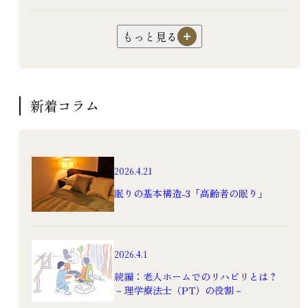
フレイル
口腔ケア
オーラルフレイル
嚥下障害
超高齢社会
健康長寿
対応
もっと見る
認知症
過ごし方
暮らし
生活
サ高住
サービス付き高齢者向け住宅
介護
園芸
機能訓練
リハビリ
フレイル予防
新着コラム
老人ホーム
高級老人ホーム
有料老人ホーム
入居
食事
健康
2026.4.21
眠りの基本構造-3「高齢者の眠り」
2026.4.1
続編：老人ホームでのリハビリとは？
－理学療法士（PT）の役割－