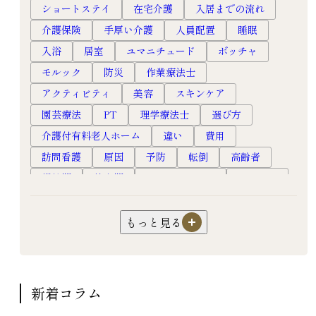
ショートステイ
在宅介護
入居までの流れ
介護保険
手厚い介護
人員配置
睡眠
入浴
居室
ユマニチュード
ボッチャ
モルック
防災
作業療法士
アクティビティ
美容
スキンケア
園芸療法
PT
理学療法士
選び方
介護付有料老人ホーム
違い
費用
訪問看護
原因
予防
転倒
高齢者
慢性期
終末期
ホスピスルーム
ホスピス
フレイル
口腔ケア
オーラルフレイル
嚥下障害
超高齢社会
健康長寿
対応
もっと見る
認知症
過ごし方
暮らし
生活
サ高住
サービス付き高齢者向け住宅
介護
園芸
機能訓練
リハビリ
フレイル予防
新着コラム
老人ホーム
高級老人ホーム
有料老人ホーム