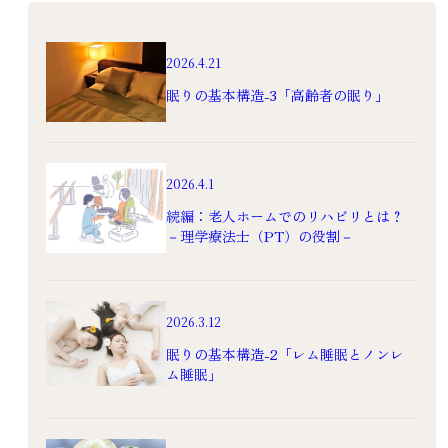
入居
食事
健康
2026.4.21
眠りの基本構造-3「高齢者の眠り」
2026.4.1
続編：老人ホームでのリハビリとは？
－理学療法士（PT）の役割－
2026.3.12
眠りの基本構造-2「レム睡眠とノンレ
ム睡眠」